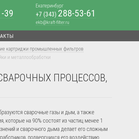
Екатеринбург
1-39
288-53-61
+7 (343)
ekb@kraft-filter.ru
ТАКТЫ
ие картриджи промышленных фильтров
йки и металлообработки
ВАРОЧНЫХ ПРОЦЕССОВ,
бразуются сварочные газы и дым, а также
я, которые на 90% состоят из частиц менее 1
знений и сварочного дыма делает его сложным
 работников, подвергшихся его воздействию.