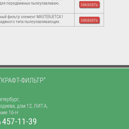
 для передвижных пылеулавливаю...
заказать
ный фильтр элемент MASTERJETCA1
заказать
риджного типа пылеулавливающих...
"КРАФТ-ФИЛЬТР"
етербург,
тодиева, дом.12, ЛИТ.А,
ние 16-Н
457-11-39
)