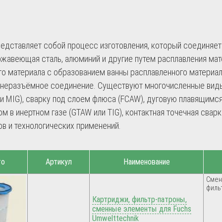
редставляет собой процесс изготовления, который соединяет
ержавеющая сталь, алюминий и другие путем расплавления ма
го материала с образованием ванны расплавленного материал
 неразъёмное соединение. Существуют многочисленные виды 
и MIG), сварку под слоем флюса (FCAW), дуговую плавящим
м в инертном газе (GTAW или TIG), контактная точечная сва
в и технологических применений.
то
Артикул
Наименование
Смен
филь
Картриджи, фильтр-патроны,
сменные элементы для Fuchs
Umwelttechnik