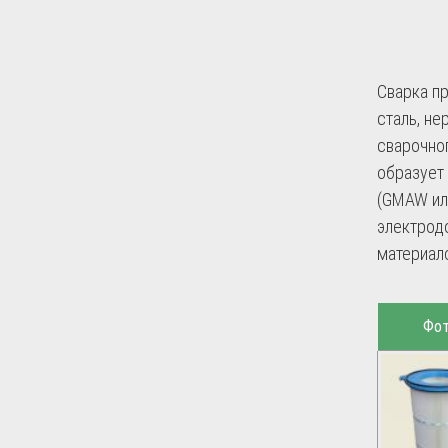
Сварка п
сталь, н
сварочно
образует
(GMAW ил
электродо
материало
Фо