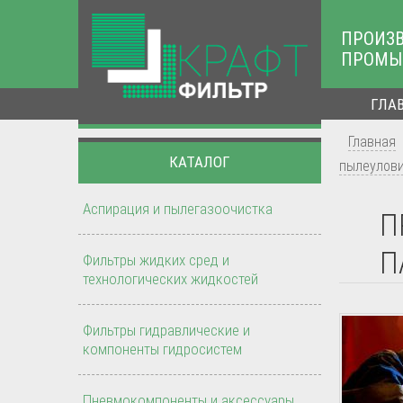
ПРОИЗ
ПРОМЫ
ГЛА
Главная
КАТАЛОГ
пылеулов
Аспирация и пылегазоочистка
П
П
Фильтры жидких сред и
технологических жидкостей
Фильтры гидравлические и
компоненты гидросистем
Пневмокомпоненты и аксессуары