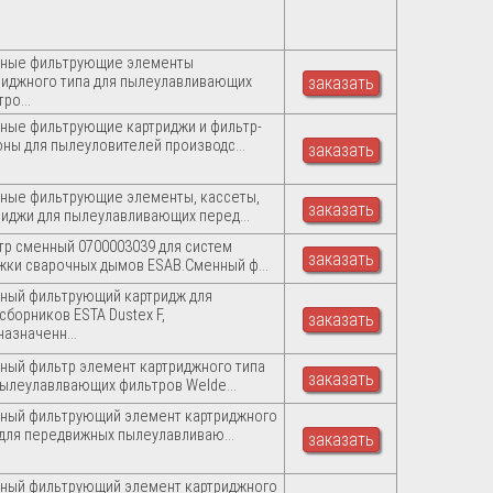
ные фильтрующие элементы
риджного типа для пылеулавливающих
заказать
ро...
ные фильтрующие картриджи и фильтр-
оны для пылеуловителей производс...
заказать
ные фильтрующие элементы, кассеты,
заказать
риджи для пылеулавливающих перед...
тр сменный 0700003039 для систем
заказать
жки сварочных дымов ESAB.Сменный ф...
ный фильтрующий картридж для
сборников ESTA Dustex F,
заказать
азначенн...
ный фильтр элемент картриджного типа
заказать
пылеулавлвающих фильтров Welde...
ный фильтрующий элемент картриджного
 для передвижных пылеулавливаю...
заказать
ный фильтрующий элемент картриджного