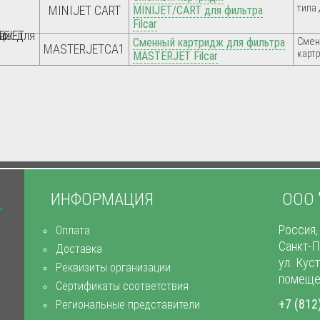
типа
MINIJET CART
MINIJET/CART для фильтра
Filcar
Сменный картридж для фильтра
Смен
MASTERJETCA1
карт
MASTERJET Filcar
ИНФОРМАЦИЯ
ООО 
Россия,
Оплата
Санкт-П
Доставка
ул. Кус
Реквизиты организации
помеще
Сертификаты соответствия
+7 (812
Региональные представители