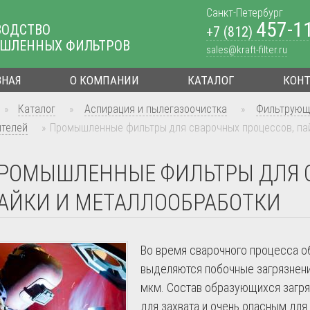
Санкт-Петербург
457-1
ВОДСТВО
+7 (812)
ШЛЕННЫХ ФИЛЬТРОВ
sales@kraft-filter.ru
ВНАЯ
О КОМПАНИИ
КАТАЛОГ
КОН
»
Каталог
»
Аспирация и пылегазоочистка
»
Фильтрующ
ителей
»
Промышленные фильтры для сварочных процессов, па
РОМЫШЛЕННЫЕ ФИЛЬТРЫ ДЛЯ С
АЙКИ И МЕТАЛЛООБРАБОТКИ
Во время сварочного процесса о
выделяются побочные загрязнени
мкм. Состав образующихся загря
для захвата и очень опасным для