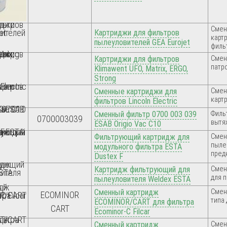
Смен
Картриджи для фильтров
карт
пылеуловителей GEA Eurojet
фильт
Картриджи для фильтров
Смен
патр
Klimawent UFO, Matrix, ERGO,
Strong
Сменные картриджи для
Смен
карт
фильтров Lincoln Electric
Сменный фильтр 0700 003 039
Филь
0700003039
вытя
ESAB Origio Vac C10
Фильтрующий картридж для
Смен
пыле
модульного фильтра ESTA
предн
Dustex F
Картридж фильтрующий для
Смен
для 
пылеуловителя Weldex ESTA
Сменный картридж
Смен
ECOMINOR
типа
ECOMINOR/CART для фильтра
CART
Ecominor-C Filcar
Сменный картридж
Смен