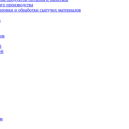
го производства
ровки и обработки сыпучих материалов
д
сов
й
ей
ем