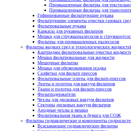
Промышленные фильтры для текстильно
Промышленные фильтры для транспорти
Гофрированные фильтрующие рукава
Фильтрующие элементы очистки газовых сре
Фильтровальные рукава
Каркасы для рукавных фильтров
Мешки для стружкопылесосов и стружкоотсо
Фильтры для промышленных пылесосов
Фильтры жидких сред и технологических жидкосте
Картриджи фильтровальные очистки жидкост
Мешки фильтровальные для жидкости
Мешочные фильтры
Мешки для обезвоживания осадка
Салфетки для фильтр прессов
Фильтровальные плиты для фильтр-прессов
Ленты и полотна для вакуум фильтров
Ткани и полотна для фильтр-прессов
Фильтродержатели
Чехлы для дисковых вакуум фильтров
Секторы дисковых вакуум фильтров
Анодные чехлы и мешки
Фильтровальная ткань и бумага для СОЖ
Фильтры гидравлические и компоненты гидросист
Всасывающие гидравлические фильтры