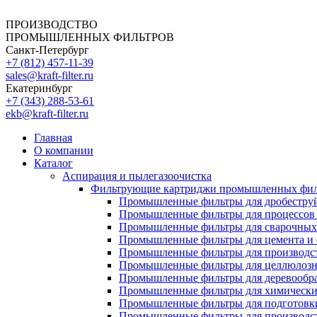
ПРОИЗВОДСТВО
ПРОМЫШЛЕННЫХ ФИЛЬТРОВ
Санкт-Петербург
+7 (812)
457-11-39
sales@kraft-filter.ru
Екатеринбург
+7 (343)
288-53-61
ekb@kraft-filter.ru
Главная
О компании
Каталог
Аспирация и пылегазоочистка
Фильтрующие картриджи промышленных фил
Промышленные фильтры для дробеструй
Промышленные фильтры для процессов 
Промышленные фильтры для сварочных 
Промышленные фильтры для цемента и 
Промышленные фильтры для производст
Промышленные фильтры для целлюлозн
Промышленные фильтры для деревообра
Промышленные фильтры для химически
Промышленные фильтры для подготовки
Промышленные фильтры для производст