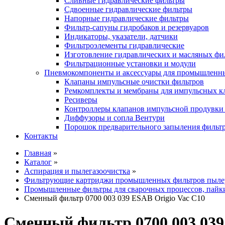
Сливные гидравлические фильтры
Сдвоенные гидравлические фильтры
Напорные гидравлические фильтры
Фильтр-сапуны гидробаков и резервуаров
Индикаторы, указатели, датчики
Фильтроэлементы гидравлические
Изготовление гидравлических и масляных фи
Фильтрационные установки и модули
Пневмокомпоненты и аксессуары для промышленн
Клапаны импульсные очистки фильтров
Ремкомплекты и мембраны для импульсных к
Ресиверы
Контроллеры клапанов импульсной продувки
Диффузоры и сопла Вентури
Порошок предварительного запыления фильт
Контакты
Главная
»
Каталог
»
Аспирация и пылегазоочистка
»
Фильтрующие картриджи промышленных фильтров пыле
Промышленные фильтры для сварочных процессов, пайки
Сменный фильтр 0700 003 039 ESAB Origio Vac C10
Сменный фильтр 0700 003 039