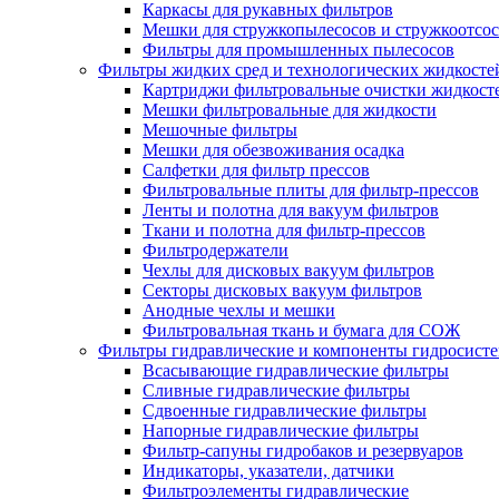
Каркасы для рукавных фильтров
Мешки для стружкопылесосов и стружкоотсо
Фильтры для промышленных пылесосов
Фильтры жидких сред и технологических жидкосте
Картриджи фильтровальные очистки жидкост
Мешки фильтровальные для жидкости
Мешочные фильтры
Мешки для обезвоживания осадка
Салфетки для фильтр прессов
Фильтровальные плиты для фильтр-прессов
Ленты и полотна для вакуум фильтров
Ткани и полотна для фильтр-прессов
Фильтродержатели
Чехлы для дисковых вакуум фильтров
Секторы дисковых вакуум фильтров
Анодные чехлы и мешки
Фильтровальная ткань и бумага для СОЖ
Фильтры гидравлические и компоненты гидросист
Всасывающие гидравлические фильтры
Сливные гидравлические фильтры
Сдвоенные гидравлические фильтры
Напорные гидравлические фильтры
Фильтр-сапуны гидробаков и резервуаров
Индикаторы, указатели, датчики
Фильтроэлементы гидравлические