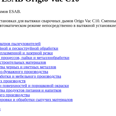
дымов ESAB.
ановках для вытяжки сварочных дымов Origo Vac C10. Сменный
томатическом режиме непосредственно в вытяжной установкие
ьтров пылеуловителей
ной и пескоструйной обработки
плазменной и лазерной резки
процессов, пайки и металлообработки
строительных материалов
ва черных и цветных металлов
о-бумажного производства
ботки и мебельного производства
х производств
 поверхностей и порошковой окраски
ва продуктов питания и напитков
го производства
ровки и обработки сыпучих материалов
д