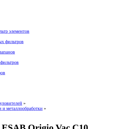
льтр элементов
ых фильтров
лапанов
 фильтров
ров
уловителей
»
 и металлообработки
»
 ESAB Origio Vac C10