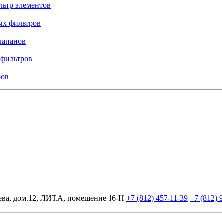
льтр элементов
ых фильтров
лапанов
 фильтров
ров
ева, дом.12, ЛИТ.А, помещение 16-Н
+7 (812)
457-11-39
+7 (812)