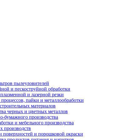
ьтров пылеуловителей
ной и пескоструйной обработки
плазменной и лазерной резки
процессов, пайки и металлообработки
строительных материалов
ва черных и цветных металлов
о-бумажного производства
ботки и мебельного производства
х производств
 поверхностей и порошковой окраски
ва продуктов питания и напитков