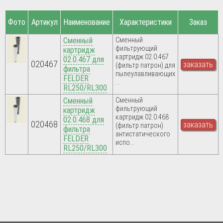
Фото
Артикул
Наименование
Характеристики
Заказ
Сменный
Сменный
фильтрующий
картридж
картридж 02.0.467
02.0.467 для
020467
заказать
(фильтр патрон) для
фильтра
пылеулавливающих
FELDER
...
RL250/RL300
Сменный
Сменный
фильтрующий
картридж
картридж 02.0.468
02.0.468 для
020468
заказать
(фильтр патрон)
фильтра
антистатического
FELDER
испо...
RL250/RL300