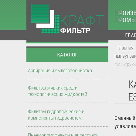
ПРОИЗ
ПРОМЫ
ГЛА
Главная
КАТАЛОГ
пылеулов
фильтрующ
Аспирация и пылегазоочистка
К
Фильтры жидких сред и
технологических жидкостей
E
Фильтры гидравлические и
компоненты гидросистем
Сменный 
улавлива
Пневмокомпоненты и аксессуары