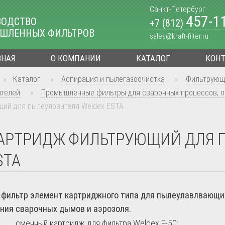
Санкт-Петербург
457-1
ВОДСТВО
+7 (812)
ШЛЕННЫХ ФИЛЬТРОВ
sales@kraft-filter.ru
ВНАЯ
О КОМПАНИИ
КАТАЛОГ
КОН
»
Каталог
»
Аспирация и пылегазоочистка
»
Фильтрующ
ителей
»
Промышленные фильтры для сварочных процессов, п
ий для пылеуловителя Weldex ESTA
АРТРИДЖ ФИЛЬТРУЮЩИЙ ДЛЯ 
STA
фильтр элемент картриджного типа для пылеулавлвающих
ния сварочных дымов и аэрозоля.
сменный картридж для фильтра Weldex F-50;