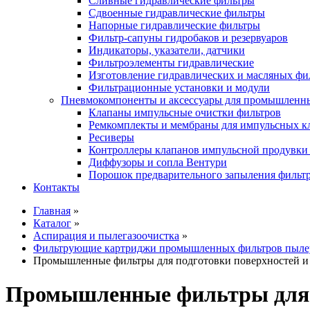
Сливные гидравлические фильтры
Сдвоенные гидравлические фильтры
Напорные гидравлические фильтры
Фильтр-сапуны гидробаков и резервуаров
Индикаторы, указатели, датчики
Фильтроэлементы гидравлические
Изготовление гидравлических и масляных фи
Фильтрационные установки и модули
Пневмокомпоненты и аксессуары для промышленн
Клапаны импульсные очистки фильтров
Ремкомплекты и мембраны для импульсных к
Ресиверы
Контроллеры клапанов импульсной продувки
Диффузоры и сопла Вентури
Порошок предварительного запыления фильт
Контакты
Главная
»
Каталог
»
Аспирация и пылегазоочистка
»
Фильтрующие картриджи промышленных фильтров пыле
Промышленные фильтры для подготовки поверхностей и
Промышленные фильтры для п