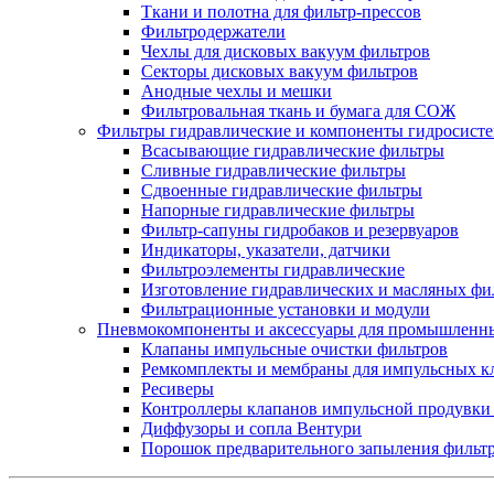
Ткани и полотна для фильтр-прессов
Фильтродержатели
Чехлы для дисковых вакуум фильтров
Секторы дисковых вакуум фильтров
Анодные чехлы и мешки
Фильтровальная ткань и бумага для СОЖ
Фильтры гидравлические и компоненты гидросист
Всасывающие гидравлические фильтры
Сливные гидравлические фильтры
Сдвоенные гидравлические фильтры
Напорные гидравлические фильтры
Фильтр-сапуны гидробаков и резервуаров
Индикаторы, указатели, датчики
Фильтроэлементы гидравлические
Изготовление гидравлических и масляных фи
Фильтрационные установки и модули
Пневмокомпоненты и аксессуары для промышленн
Клапаны импульсные очистки фильтров
Ремкомплекты и мембраны для импульсных к
Ресиверы
Контроллеры клапанов импульсной продувки
Диффузоры и сопла Вентури
Порошок предварительного запыления фильт