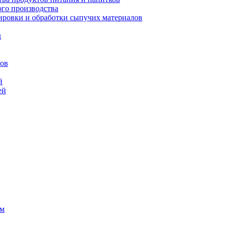
го производства
ровки и обработки сыпучих материалов
д
сов
й
ей
ем