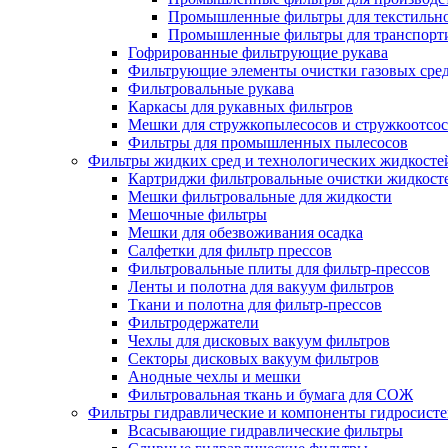
Промышленные фильтры для текстильно
Промышленные фильтры для транспорти
Гофрированные фильтрующие рукава
Фильтрующие элементы очистки газовых сре
Фильтровальные рукава
Каркасы для рукавных фильтров
Мешки для стружкопылесосов и стружкоотсо
Фильтры для промышленных пылесосов
Фильтры жидких сред и технологических жидкосте
Картриджи фильтровальные очистки жидкост
Мешки фильтровальные для жидкости
Мешочные фильтры
Мешки для обезвоживания осадка
Салфетки для фильтр прессов
Фильтровальные плиты для фильтр-прессов
Ленты и полотна для вакуум фильтров
Ткани и полотна для фильтр-прессов
Фильтродержатели
Чехлы для дисковых вакуум фильтров
Секторы дисковых вакуум фильтров
Анодные чехлы и мешки
Фильтровальная ткань и бумага для СОЖ
Фильтры гидравлические и компоненты гидросист
Всасывающие гидравлические фильтры