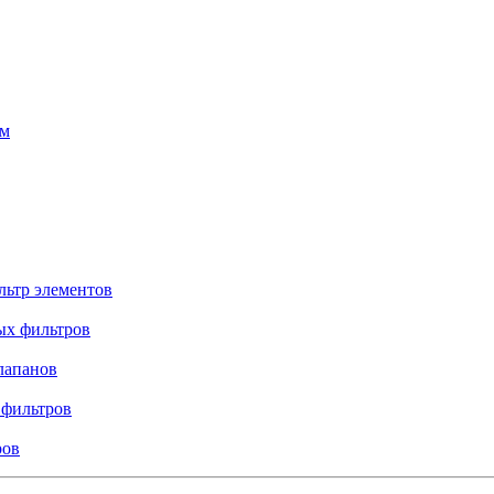
ем
льтр элементов
ых фильтров
лапанов
 фильтров
ров