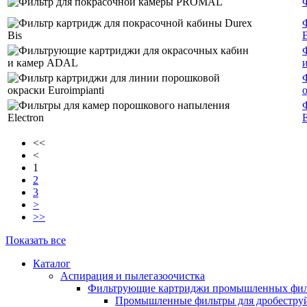
B
E
<<
<
1
2
3
>
>>
Показать все
Каталог
Аспирация и пылегазоочистка
Фильтрующие картриджи промышленных фил
Промышленные фильтры для дробеструй