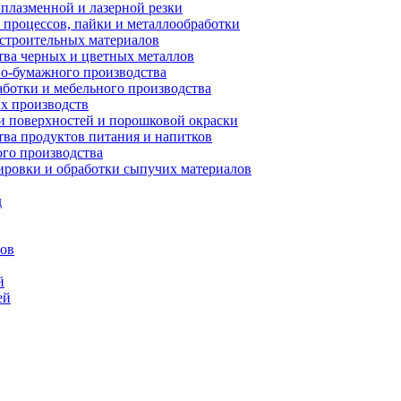
плазменной и лазерной резки
процессов, пайки и металлообработки
строительных материалов
ва черных и цветных металлов
о-бумажного производства
ботки и мебельного производства
х производств
 поверхностей и порошковой окраски
ва продуктов питания и напитков
го производства
ровки и обработки сыпучих материалов
д
сов
й
ей