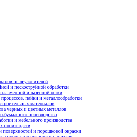
ьтров пылеуловителей
ной и пескоструйной обработки
плазменной и лазерной резки
процессов, пайки и металлообработки
строительных материалов
ва черных и цветных металлов
о-бумажного производства
ботки и мебельного производства
х производств
 поверхностей и порошковой окраски
ва продуктов питания и напитков