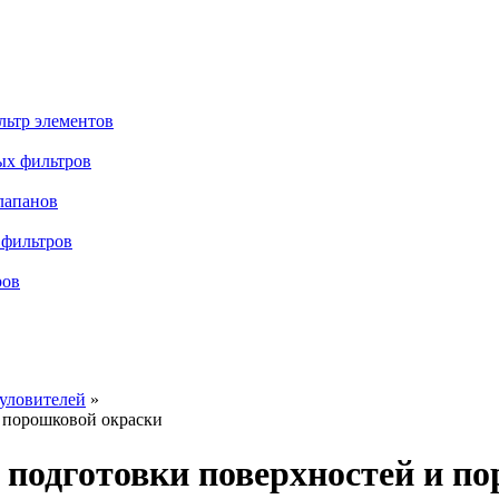
льтр элементов
ых фильтров
лапанов
 фильтров
ров
уловителей
»
 порошковой окраски
одготовки поверхностей и по