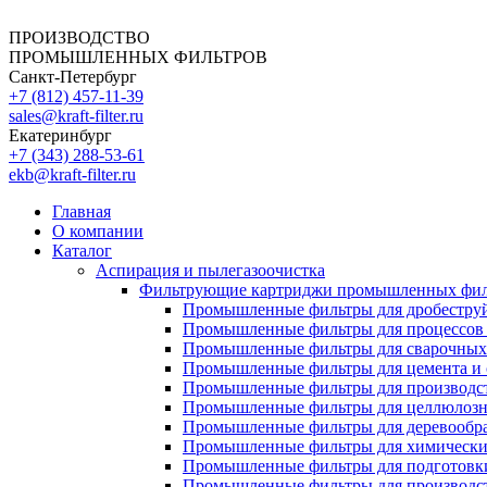
ПРОИЗВОДСТВО
ПРОМЫШЛЕННЫХ ФИЛЬТРОВ
Санкт-Петербург
+7 (812)
457-11-39
sales@kraft-filter.ru
Екатеринбург
+7 (343)
288-53-61
ekb@kraft-filter.ru
Главная
О компании
Каталог
Аспирация и пылегазоочистка
Фильтрующие картриджи промышленных фил
Промышленные фильтры для дробеструй
Промышленные фильтры для процессов 
Промышленные фильтры для сварочных 
Промышленные фильтры для цемента и 
Промышленные фильтры для производст
Промышленные фильтры для целлюлозн
Промышленные фильтры для деревообра
Промышленные фильтры для химически
Промышленные фильтры для подготовки
Промышленные фильтры для производст