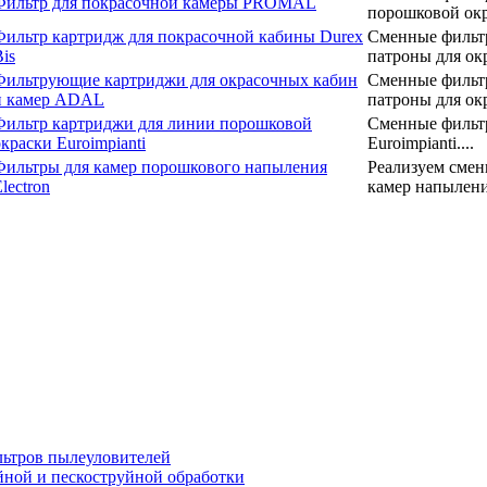
Фильтр для покрасочной камеры PROMAL
порошковой окр
Фильтр картридж для покрасочной кабины Durex
Сменные фильт
is
патроны для окр
Фильтрующие картриджи для окрасочных кабин
Сменные фильт
и камер ADAL
патроны для окр
Фильтр картриджи для линии порошковой
Cменные фильт
окраски Euroimpianti
Euroimpianti....
Фильтры для камер порошкового напыления
Реализуем смен
lectron
камер напылени
ьтров пылеуловителей
ной и пескоструйной обработки