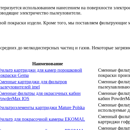
еризуется использованием нанесением на поверхности электрос
роводящие электричество пылеуловители.
й покраски издели. Кроме того, мы поставляем фильтрующие м
т средних до мелкодисперсных частиц и газов. Некоторые загр
Наименование
Фильтр картриджи для камер порошковой
Сменные фильтр
покраски Gema
покраски произв
Сменные картриджи для фильтров
Сменные фильт
пылеуловителей imel
пылеулавливающ
Сменные фильтры для окрасочных кабин
Сменные фильт
PowderMax IOS
кабин PowderMa
Сменные фильтр
Фильтроэлементы картриджи Mature Polska
используемые д.
Сменный фильт
Фильтр для покрасочной камеры EKOMAL
картриджи гофр
Сменные фильт