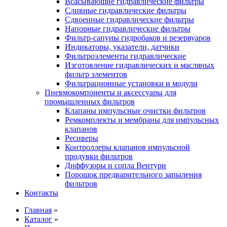
Всасывающие гидравлические фильтры
Сливные гидравлические фильтры
Сдвоенные гидравлические фильтры
Напорные гидравлические фильтры
Фильтр-сапуны гидробаков и резервуаров
Индикаторы, указатели, датчики
Фильтроэлементы гидравлические
Изготовление гидравлических и масляных
фильтр элементов
Фильтрационные установки и модули
Пневмокомпоненты и аксессуары для
промышленных фильтров
Клапаны импульсные очистки фильтров
Ремкомплекты и мембраны для импульсных
клапанов
Ресиверы
Контроллеры клапанов импульсной
продувки фильтров
Диффузоры и сопла Вентури
Порошок предварительного запыления
фильтров
Контакты
Главная
»
Каталог
»