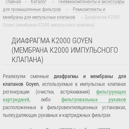
Главная
»
Каталог
»
Пневмокомпоненты и аксессуары
для промышленных фильтров
»
Ремкомплекты и
мембраны для импульсных клапанов
»
Диафрагма K2000
Goyen (мембрана К2000 импульсного клапана)
ДИАФРАГМА K2000 GOYEN
(МЕМБРАНА К2000 ИМПУЛЬСНОГО
КЛАПАНА)
Реализуем сменные
диафрагмы и мембраны для
клапанов Goyen
, используемые в импульсных клапанах
регенерации (очистки, встряхивания)
фильтрующих
картриджей
, либо
фильтровальных рукавов
расположенных в фильтровентиляционных установках,
пылеудаляющих рукавных и картриджных фильтрах.