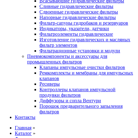
Всасывающие гидравлические фильтры
Сливные гидравлические фильтры
Сдвоенные гидравлические фильтры
Напорные гидравлические фильтры
Фильтр-сапуны гидробаков и резервуаров
Индикаторы, указатели, датчики
Фильтроэлементы гидравлические
Изготовление гидравлических и масляных
фильтр элементов
Фильтрационные установки и модули
Пневмокомпоненты и аксессуары для
промышленных фильтров
Клапаны импульсные очистки фильтров
Ремкомплекты и мембраны для импульсных
клапанов
Ресиверы
Контроллеры клапанов импульсной
продувки фильтров
Диффузоры и сопла Вентури
Порошок предварительного запыления
фильтров
Контакты
Главная
»
Каталог
»