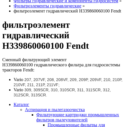
Фильтры гидравлические и компоненты гидросистем
»
Фильтроэлементы гидравлические
»
фильтроэлемент гидравлический H339860060100 Fendt
фильтроэлемент
гидравлический
H339860060100 Fendt
Сменный фильтрующий элемент
H339860060100 гидравлического фильтра для гидросистемы
тракторов Fendt:
Vario
207, 207VF, 208, 208VF, 209, 209P, 209VF, 210, 210P,
210VF, 211, 211P, 211VF;
Vario
309, 309SCR, 310, 310SCR, 311, 311SCR, 312,
312SCR, 313SCR.
Каталог
Аспирация и пылегазоочистка
Фильтрующие картриджи промышленных
фильтров пылеуловителей
Промышленные фильтры для