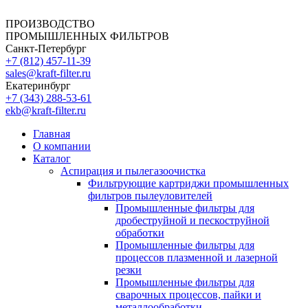
ПРОИЗВОДСТВО
ПРОМЫШЛЕННЫХ ФИЛЬТРОВ
Санкт-Петербург
+7 (812)
457-11-39
sales@kraft-filter.ru
Екатеринбург
+7 (343)
288-53-61
ekb@kraft-filter.ru
Главная
О компании
Каталог
Аспирация и пылегазоочистка
Фильтрующие картриджи промышленных
фильтров пылеуловителей
Промышленные фильтры для
дробеструйной и пескоструйной
обработки
Промышленные фильтры для
процессов плазменной и лазерной
резки
Промышленные фильтры для
сварочных процессов, пайки и
металлообработки