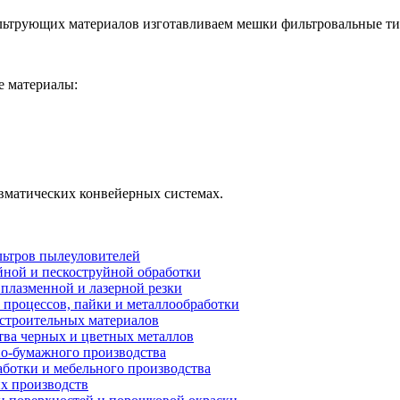
льтрующих материалов изготавливаем мешки фильтровальные ти
е материалы:
вматических конвейерных системах.
ьтров пылеуловителей
ной и пескоструйной обработки
плазменной и лазерной резки
процессов, пайки и металлообработки
строительных материалов
ва черных и цветных металлов
о-бумажного производства
ботки и мебельного производства
х производств