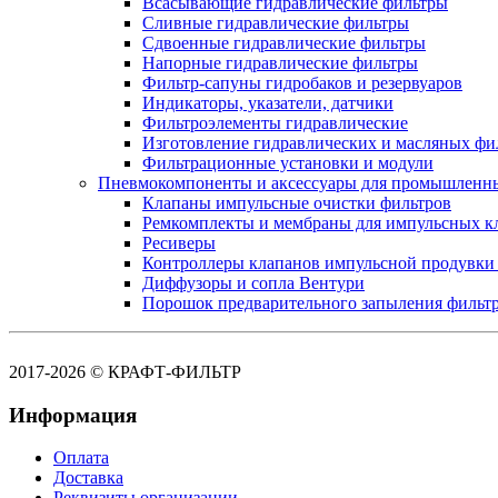
Всасывающие гидравлические фильтры
Сливные гидравлические фильтры
Сдвоенные гидравлические фильтры
Напорные гидравлические фильтры
Фильтр-сапуны гидробаков и резервуаров
Индикаторы, указатели, датчики
Фильтроэлементы гидравлические
Изготовление гидравлических и масляных фи
Фильтрационные установки и модули
Пневмокомпоненты и аксессуары для промышленн
Клапаны импульсные очистки фильтров
Ремкомплекты и мембраны для импульсных к
Ресиверы
Контроллеры клапанов импульсной продувки
Диффузоры и сопла Вентури
Порошок предварительного запыления фильт
2017-2026 © КРАФТ-ФИЛЬТР
Информация
Оплата
Доставка
Реквизиты организации