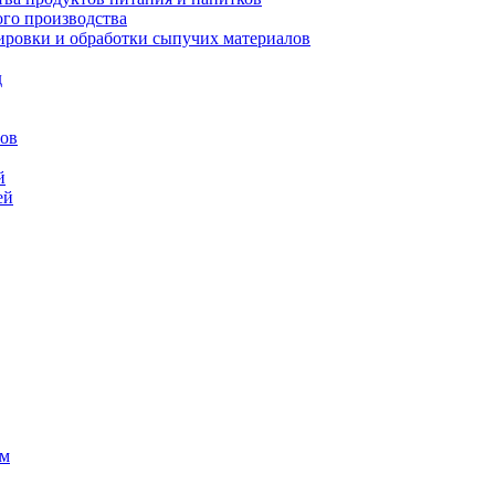
го производства
ровки и обработки сыпучих материалов
д
сов
й
ей
ем