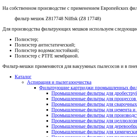
На собственном производстве с применением Европейских фи
фильтр мешок Z817748 Nilfisk (Z8 17748)
Для производства фильтрующих мешков используем следующи
Полиэстер;
Полиэстер антистатический;
Полиэстер водомаслостойкий;
Полиэстер с PTFE мембраной.
Фильтр-мешки применяются для вакуумных пылесосов и в пне
Каталог
Аспирация и пылегазоочистка
Фильтрующие картриджи промышленных фил
Промышленные фильтры для дробеструй
Промышленные фильтры для процессов 
Промышленные фильтры для сварочных 
Промышленные фильтры для цемента и 
Промышленные фильтры для производст
Промышленные фильтры для целлюлозн
Промышленные фильтры для деревообра
Промышленные фильтры для химически