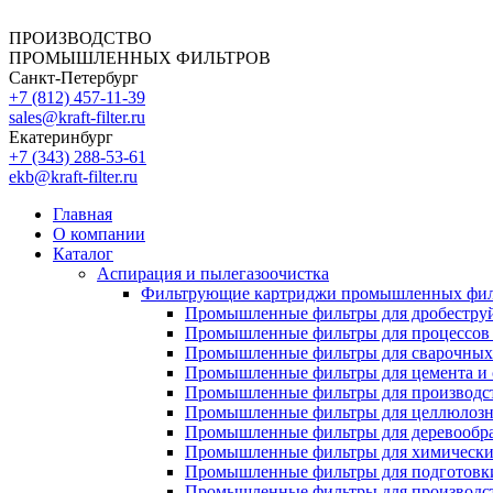
ПРОИЗВОДСТВО
ПРОМЫШЛЕННЫХ ФИЛЬТРОВ
Санкт-Петербург
+7 (812)
457-11-39
sales@kraft-filter.ru
Екатеринбург
+7 (343)
288-53-61
ekb@kraft-filter.ru
Главная
О компании
Каталог
Аспирация и пылегазоочистка
Фильтрующие картриджи промышленных фил
Промышленные фильтры для дробеструй
Промышленные фильтры для процессов 
Промышленные фильтры для сварочных 
Промышленные фильтры для цемента и 
Промышленные фильтры для производст
Промышленные фильтры для целлюлозн
Промышленные фильтры для деревообра
Промышленные фильтры для химически
Промышленные фильтры для подготовки
Промышленные фильтры для производст