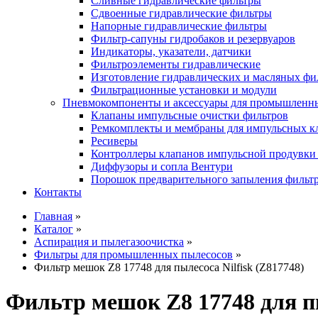
Сливные гидравлические фильтры
Сдвоенные гидравлические фильтры
Напорные гидравлические фильтры
Фильтр-сапуны гидробаков и резервуаров
Индикаторы, указатели, датчики
Фильтроэлементы гидравлические
Изготовление гидравлических и масляных фи
Фильтрационные установки и модули
Пневмокомпоненты и аксессуары для промышленн
Клапаны импульсные очистки фильтров
Ремкомплекты и мембраны для импульсных к
Ресиверы
Контроллеры клапанов импульсной продувки
Диффузоры и сопла Вентури
Порошок предварительного запыления фильт
Контакты
Главная
»
Каталог
»
Аспирация и пылегазоочистка
»
Фильтры для промышленных пылесосов
»
Фильтр мешок Z8 17748 для пылесоса Nilfisk (Z817748)
Фильтр мешок Z8 17748 для пы