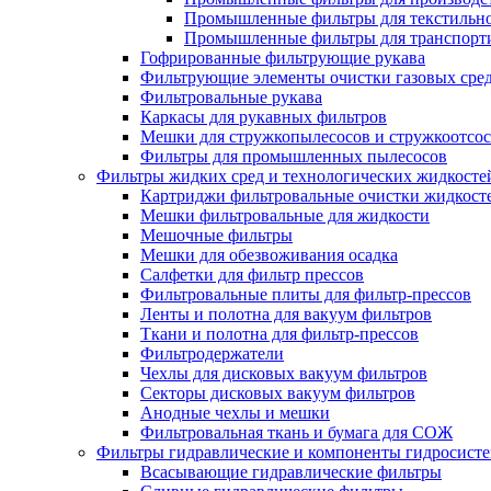
Промышленные фильтры для текстильно
Промышленные фильтры для транспорти
Гофрированные фильтрующие рукава
Фильтрующие элементы очистки газовых сре
Фильтровальные рукава
Каркасы для рукавных фильтров
Мешки для стружкопылесосов и стружкоотсо
Фильтры для промышленных пылесосов
Фильтры жидких сред и технологических жидкосте
Картриджи фильтровальные очистки жидкост
Мешки фильтровальные для жидкости
Мешочные фильтры
Мешки для обезвоживания осадка
Салфетки для фильтр прессов
Фильтровальные плиты для фильтр-прессов
Ленты и полотна для вакуум фильтров
Ткани и полотна для фильтр-прессов
Фильтродержатели
Чехлы для дисковых вакуум фильтров
Секторы дисковых вакуум фильтров
Анодные чехлы и мешки
Фильтровальная ткань и бумага для СОЖ
Фильтры гидравлические и компоненты гидросист
Всасывающие гидравлические фильтры