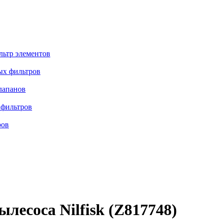
льтр элементов
ых фильтров
лапанов
 фильтров
ров
лесоса Nilfisk (Z817748)