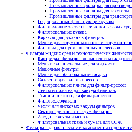
Промышленные фильтры для подготовки
Промышленные фильтры для производст
Промышленные фильтры для текстильно
Промышленные фильтры для транспорти
Гофрированные фильтрующие рукава
Фильтрующие элементы очистки газовых сре
Фильтровальные рукава
Каркасы для рукавных фильтров
Мешки для стружкопылесосов и стружкоотсо
Фильтры для промышленных пылесосов
Фильтры жидких сред и технологических жидкосте
Картриджи фильтровальные очистки жидкост
Мешки фильтровальные для жидкости
Мешочные фильтры
Мешки для обезвоживания осадка
Салфетки для фильтр прессов
Фильтровальные плиты для фильтр-прессов
Ленты и полотна для вакуум фильтров
Ткани и полотна для фильтр-прессов
Фильтродержатели
Чехлы для дисковых вакуум фильтров
Секторы дисковых вакуум фильтров
Анодные чехлы и мешки
Фильтровальная ткань и бумага для СОЖ
Фильтры гидравлические и компоненты гидросист