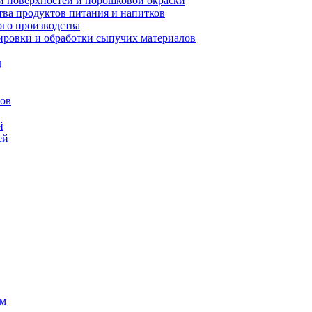
 поверхностей и порошковой окраски
ва продуктов питания и напитков
го производства
ровки и обработки сыпучих материалов
д
сов
й
ей
ем