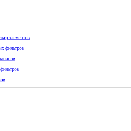
льтр элементов
ых фильтров
лапанов
 фильтров
ров