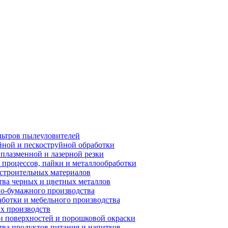
ьтров пылеуловителей
ной и пескоструйной обработки
плазменной и лазерной резки
процессов, пайки и металлообработки
строительных материалов
ва черных и цветных металлов
о-бумажного производства
ботки и мебельного производства
х производств
 поверхностей и порошковой окраски
ва продуктов питания и напитков