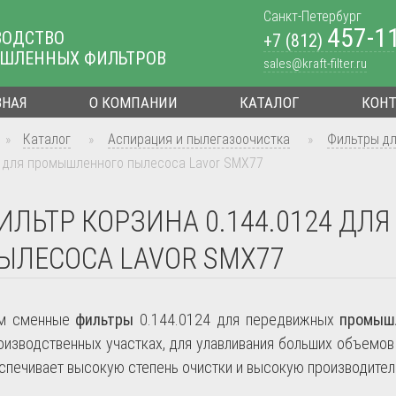
Санкт-Петербург
457-1
ВОДСТВО
+7 (812)
ШЛЕННЫХ ФИЛЬТРОВ
sales@kraft-filter.ru
ВНАЯ
О КОМПАНИИ
КАТАЛОГ
КОН
»
Каталог
»
Аспирация и пылегазоочистка
»
Фильтры д
4 для промышленного пылесоса Lavor SMX77
ИЛЬТР КОРЗИНА 0.144.0124 Д
ЫЛЕСОСА LAVOR SMX77
ем сменные
фильтры
0.144.0124
для передвижных
промыш
оизводственных участках, для улавливания больших объемов 
еспечивает высокую степень очистки и высокую производител