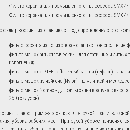
Фильтр корзина для промышленного пылесососа SMX77 
Фильтр корзина для промышленного пылесососа SMX77 
 фильтр корзины изготавливают под определенную специфику
фильтр корзина из полиэстера - стандартное сполнение ф
фильтр мешок антистатический - для статичных и липких 
исполнения;
фильтр мешок с PTFE Teflon мембранной (тефлон) - для л
фильтр мешок из нейлона (Nylon) - для липкой и мелкоди
фильтр мешок Nomex - для фильтрации воздуха с высокой
250 градусов).
орзины Лавор применяются как для сухой, так и влажной
ания, уборка рабочих мест. При сухой уборке применяются
ентной пыли, уборка порошков, гранул и прочих сыпучих п