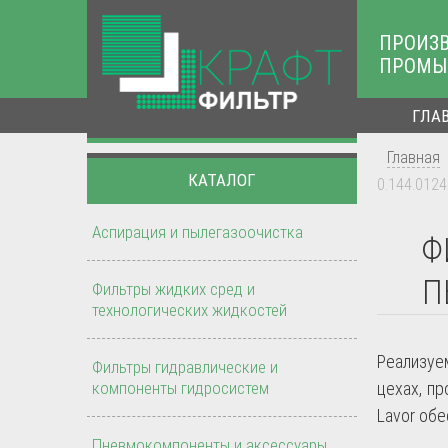
ПРОИЗ
ПРОМЫ
ГЛА
Главная
КАТАЛОГ
0.144.012
Аспирация и пылегазоочистка
Ф
П
Фильтры жидких сред и
технологических жидкостей
Реализу
Фильтры гидравлические и
компоненты гидросистем
цехах, пр
Lavor об
Пневмокомпоненты и аксессуары