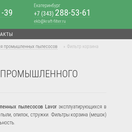
Екатеринбург
1-39
288-53-61
+7 (343)
ekb@kraft-filter.ru
ТАКТЫ
ля промышленных пылесосов
»
Фильтр корзина
ЛЯ ПРОМЫШЛЕННОГО
ленных пылесосов Lavor
эксплуатирующихся в
пыли, опилок, стружки. Фильтры корзина (мешок)
ьность.