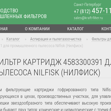
Санкт-Петербург
457-1
ВОДСТВО
+7 (812)
ШЛЕННЫХ ФИЛЬТРОВ
sales@kraft-filter.ru
ВНАЯ
О КОМПАНИИ
КАТАЛОГ
КОН
»
Каталог
»
Аспирация и пылегазоочистка
»
Фильтры д
1 для промышленного пылесоса Nilfisk (Нилфиск)
ИЛЬТР КАРТРИДЖ 4583300391
ЫЛЕСОСА NILFISK (НИЛФИСК)
ем фильтрующие картриджи гофрированного типа
Nilfi
ирующихся в цехах, производственных участках, для улавл
ешки звездообразного типа обеспечивают высокую произ
и бывают двух типов: конические и цилиндрические с тремя 