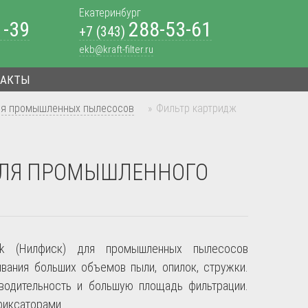
Екатеринбург
1-39
288-53-61
+7 (343)
ekb@kraft-filter.ru
ТАКТЫ
ля промышленных пылесосов
»
Фильтр картридж
 ДЛЯ ПРОМЫШЛЕННОГО
sk
(Нилфиск) для промышленных пылесосов
ивания больших объемов пыли, опилок, стружки.
водительность и большую площадь фильтрации.
фиксаторами.