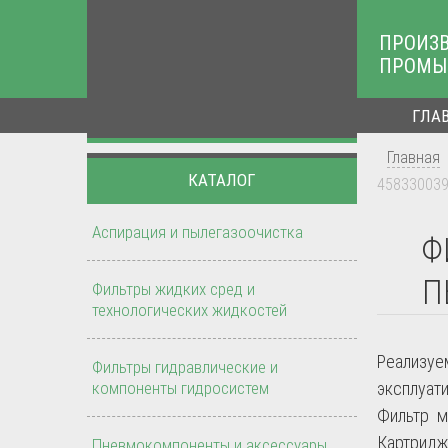
ПРОИЗ
ПРОМЫ
ГЛА
Главная
КАТАЛОГ
458330039
Аспирация и пылегазоочистка
Ф
П
Фильтры жидких сред и
технологических жидкостей
Реализу
Фильтры гидравлические и
компоненты гидросистем
эксплуат
Фильтр м
Картридж
Пневмокомпоненты и аксессуары