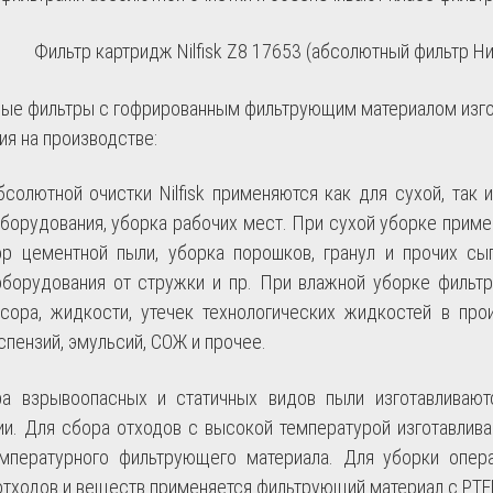
Фильтр картридж
Nilfisk Z8 17653
(абсолютный фильтр Н
ые фильтры с гофрированным фильтрующим материалом изго
ия на производстве:
бсолютной очистки Nilfisk применяются как для сухой, так
оборудования, уборка рабочих мест. При сухой уборке прим
ор цементной пыли, уборка порошков, гранул и прочих сы
оборудования от стружки и пр. При влажной уборке филь
сора, жидкости, утечек технологических жидкостей в про
спензий, эмульсий, СОЖ и прочее.
а взрывоопасных и статичных видов пыли изготавливают
ии. Для сбора отходов с высокой температурой изготавлив
мпературного фильтрующего материала. Для уборки опер
отходов и веществ применяется фильтрующий материал с PTF