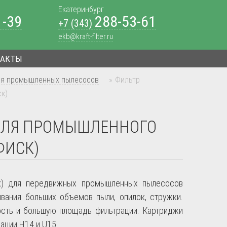
Екатеринбург
1-39
288-53-61
+7 (343)
ekb@kraft-filter.ru
ТАКТЫ
ля промышленных пылесосов
»
Фильтр
ск)
 ДЛЯ ПРОМЫШЛЕННОГО
ФИСК)
) для передвижных промышленных пылесосов
ивания больших объемов пыли, опилок, стружки.
ость и большую площадь фильтрации. Картриджи
ации H14 и U15