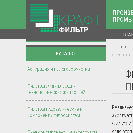
ПРОИЗ
ПРОМЫ
ГЛА
Главная
КАТАЛОГ
абсолютны
Аспирация и пылегазоочистка
Ф
П
Фильтры жидких сред и
технологических жидкостей
Реализу
Фильтры гидравлические и
компоненты гидросистем
эксплуат
Фильтр а
являются
Пневмокомпоненты и аксессуары