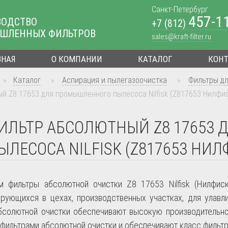
Санкт-Петербург
457-1
ВОДСТВО
+7 (812)
ШЛЕННЫХ ФИЛЬТРОВ
sales@kraft-filter.ru
ВНАЯ
О КОМПАНИИ
КАТАЛОГ
КОН
»
Каталог
»
Аспирация и пылегазоочистка
»
Фильтры д
й Z8 17653 для промышленного пылесоса Nilfisk (Z817653 Нилфи
ИЛЬТР АБСОЛЮТНЫЙ Z8 17653
ЫЛЕСОСА NILFISK (Z817653 НИЛ
ем фильтры абсолютной очистки Z8 17653
Nilfisk
(Нилфиск
ирующихся в цехах, производственных участках, для улавл
бсолютной очистки обеспечивают высокую производительн
 фильтрами абсолютной очистки и обеспечивают класс фильтр