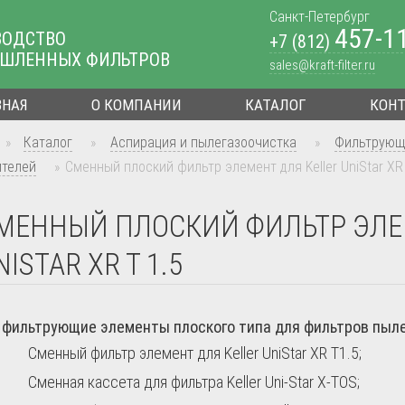
Санкт-Петербург
457-1
ВОДСТВО
+7 (812)
ШЛЕННЫХ ФИЛЬТРОВ
sales@kraft-filter.ru
ВНАЯ
О КОМПАНИИ
КАТАЛОГ
КОН
»
Каталог
»
Аспирация и пылегазоочистка
»
Фильтрующ
ителей
»
Сменный плоский фильтр элемент для Keller UniStar XR 
МЕННЫЙ ПЛОСКИЙ ФИЛЬТР ЭЛЕ
NISTAR XR T 1.5
фильтрующие элементы плоского типа для фильтров пылеул
Сменный фильтр элемент для Keller UniStar XR T1.5;
Сменная кассета для фильтра Keller Uni-Star X-TOS;