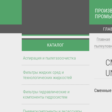
ПРОИЗ
ПРОМЫ
ГЛА
Главная
КАТАЛОГ
пылеулов
Аспирация и пылегазоочистка
С
U
Фильтры жидких сред и
технологических жидкостей
Сменные 
Фильтры гидравлические и
компоненты гидросистем
Пневмокомпоненты и аксессуары