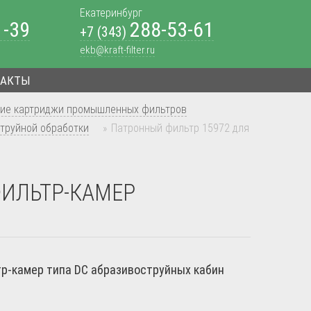
Екатеринбург
1-39
288-53-61
+7 (343)
ekb@kraft-filter.ru
ТАКТЫ
ие картриджи промышленных фильтров
труйной обработки
»
Патронный фильтр 15972 для
ФИЛЬТР-КАМЕР
р-камер типа DC абразивоструйных кабин