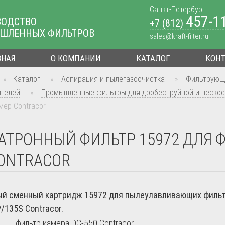
Санкт-Петербург
457-1
ВОДСТВО
+7 (812)
ШЛЕННЫХ ФИЛЬТРОВ
sales@kraft-filter.ru
ВНАЯ
О КОМПАНИИ
КАТАЛОГ
КОН
»
Каталог
»
Аспирация и пылегазоочистка
»
Фильтрующ
ителей
»
Промышленные фильтры для дробеструйной и пескос
мер Contracor
АТРОННЫЙ ФИЛЬТР 15972 ДЛЯ 
ONTRACOR
й сменный картридж 15972 для пылеулавливающих фильт
/135S Contracor.
фильтр камера DC-550 Contracor