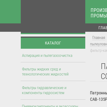
ПРОИЗ
ПРОМЫ
ГЛА
Главная
КАТАЛОГ
пылеулов
фильтр-ка
Аспирация и пылегазоочистка
П
Фильтры жидких сред и
технологических жидкостей
C
Фильтры гидравлические и
компоненты гидросистем
Патронны
CAB-135P
Пневмокомпоненты и аксессуары