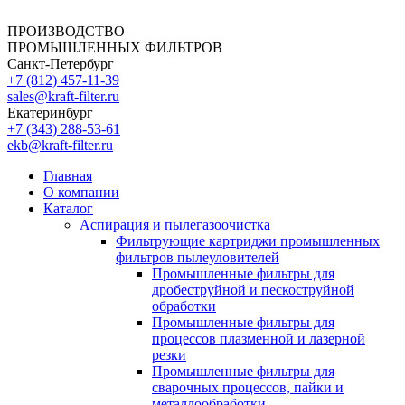
ПРОИЗВОДСТВО
ПРОМЫШЛЕННЫХ ФИЛЬТРОВ
Санкт-Петербург
+7 (812)
457-11-39
sales@kraft-filter.ru
Екатеринбург
+7 (343)
288-53-61
ekb@kraft-filter.ru
Главная
О компании
Каталог
Аспирация и пылегазоочистка
Фильтрующие картриджи промышленных
фильтров пылеуловителей
Промышленные фильтры для
дробеструйной и пескоструйной
обработки
Промышленные фильтры для
процессов плазменной и лазерной
резки
Промышленные фильтры для
сварочных процессов, пайки и
металлообработки