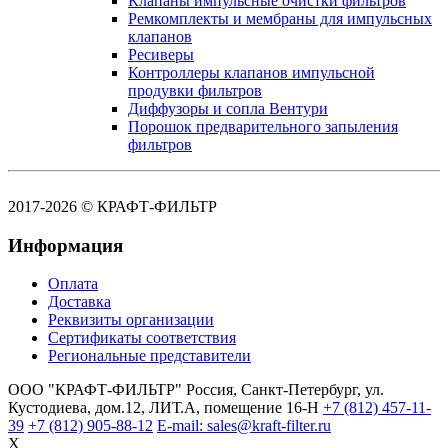
Клапаны импульсные очистки фильтров
Ремкомплекты и мембраны для импульсных
клапанов
Ресиверы
Контроллеры клапанов импульсной
продувки фильтров
Диффузоры и сопла Вентури
Порошок предварительного запыления
фильтров
2017-2026 © КРАФТ-ФИЛЬТР
Информация
Оплата
Доставка
Реквизиты организации
Сертификаты соответствия
Региональные представители
ООО "КРАФТ-ФИЛЬТР"
Россия,
Санкт-Петербург,
ул.
Кустодиева, дом.12, ЛИТ.А, помещение 16-Н
+7 (812)
457-11-
39
+7 (812)
905-88-12
E-mail: sales@kraft-filter.ru
X