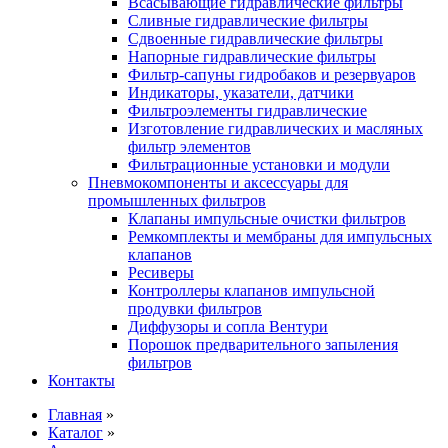
Всасывающие гидравлические фильтры
Сливные гидравлические фильтры
Сдвоенные гидравлические фильтры
Напорные гидравлические фильтры
Фильтр-сапуны гидробаков и резервуаров
Индикаторы, указатели, датчики
Фильтроэлементы гидравлические
Изготовление гидравлических и масляных
фильтр элементов
Фильтрационные установки и модули
Пневмокомпоненты и аксессуары для
промышленных фильтров
Клапаны импульсные очистки фильтров
Ремкомплекты и мембраны для импульсных
клапанов
Ресиверы
Контроллеры клапанов импульсной
продувки фильтров
Диффузоры и сопла Вентури
Порошок предварительного запыления
фильтров
Контакты
Главная
»
Каталог
»