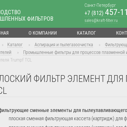
Санкт-Петербург
457-1
ВОДСТВО
+7 (812)
ШЛЕННЫХ ФИЛЬТРОВ
sales@kraft-filter.ru
ВНАЯ
О КОМПАНИИ
КАТАЛОГ
КОН
»
Каталог
»
Аспирация и пылегазоочистка
»
Фильтрующ
ителей
»
Промышленные фильтры для процессов плазменной и
теля Trumpf TCL
ЛОСКИЙ ФИЛЬТР ЭЛЕМЕНТ ДЛЯ
CL
фильтрующие сменные элементы для пылеулавливающего ф
плоская сменная фильтрующая кассета (картридж) для ф