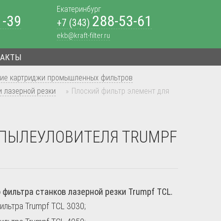
Екатеринбург
1-39
288-53-61
+7 (343)
ekb@kraft-filter.ru
ТАКТЫ
ие картриджи промышленных фильтров
 лазерной резки
»
Плоский фильтр элемент для
 ПЫЛЕУЛОВИТЕЛЯ TRUMPF
ильтра станков лазерной резки Trumpf TCL.
ильтра Trumpf TCL 3030;