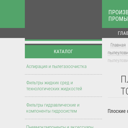
ПРОИЗ
ПРОМЫ
ГЛА
Главная
КАТАЛОГ
пылеулов
пылеулови
Аспирация и пылегазоочистка
П
Фильтры жидких сред и
технологических жидкостей
T
Фильтры гидравлические и
компоненты гидросистем
Плоские 
Пневмокомпоненты и аксессуары