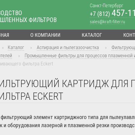
Санкт-Петербург
457-1
ВОДСТВО
+7 (812)
ШЛЕННЫХ ФИЛЬТРОВ
sales@kraft-filter.ru
ВНАЯ
О КОМПАНИИ
КАТАЛОГ
КОН
»
Каталог
»
Аспирация и пылегазоочистка
»
Фильтрующ
ителей
»
Промышленные фильтры для процессов плазменной и
ивающего фильтра Eckert
ИЛЬТРУЮЩИЙ КАРТРИДЖ ДЛЯ 
ИЛЬТРА ECKERT
фильтрующий элемент картриджного типа для пылеулавл
к и оборудования лазерной и плазменной резки производст