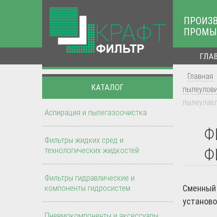
ПРОИЗ
ПРОМЫ
ГЛА
Главная
КАТАЛОГ
пылеулов
пылеулавл
Аспирация и пылегазоочистка
Ф
Фильтры жидких сред и
технологических жидкостей
Ф
Фильтры гидравлические и
компоненты гидросистем
Сменный 
установо
Пневмокомпоненты и аксессуары