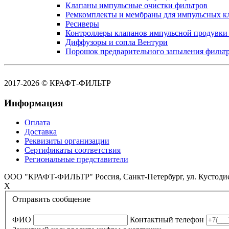
Клапаны импульсные очистки фильтров
Ремкомплекты и мембраны для импульсных к
Ресиверы
Контроллеры клапанов импульсной продувки
Диффузоры и сопла Вентури
Порошок предварительного запыления фильт
2017-2026 © КРАФТ-ФИЛЬТР
Информация
Оплата
Доставка
Реквизиты организации
Сертификаты соответствия
Региональные представители
ООО "КРАФТ-ФИЛЬТР"
Россия,
Санкт-Петербург,
ул. Кустоди
X
Отправить сообщение
ФИО
Контактный телефон