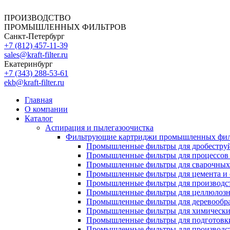
ПРОИЗВОДСТВО
ПРОМЫШЛЕННЫХ ФИЛЬТРОВ
Санкт-Петербург
+7 (812)
457-11-39
sales@kraft-filter.ru
Екатеринбург
+7 (343)
288-53-61
ekb@kraft-filter.ru
Главная
О компании
Каталог
Аспирация и пылегазоочистка
Фильтрующие картриджи промышленных фил
Промышленные фильтры для дробеструй
Промышленные фильтры для процессов 
Промышленные фильтры для сварочных 
Промышленные фильтры для цемента и 
Промышленные фильтры для производст
Промышленные фильтры для целлюлозн
Промышленные фильтры для деревообра
Промышленные фильтры для химически
Промышленные фильтры для подготовки
Промышленные фильтры для производст