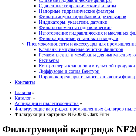
Сливные гидравлические фильтры
Сдвоенные гидравлические фильтры
Напорные гидравлические фильтры
Фильтр-сапуны гидробаков и резервуаров
Индикаторы, указатели, датчики
Фильтроэлементы гидравлические
Изготовление гидравлических и масляных фи
Фильтрационные установки и модули
Пневмокомпоненты и аксессуары для промышленн
Клапаны импульсные очистки фильтров
Ремкомплекты и мембраны для импульсных к
Ресиверы
Контроллеры клапанов импульсной продувки
Диффузоры и сопла Вентури
Порошок предварительного запыления фильт
Контакты
Главная
»
Каталог
»
Аспирация и пылегазоочистка
»
Фильтрующие картриджи промышленных фильтров пыле
Фильтрующий картридж NF20000 Clark Filter
Фильтрующий картридж NF200