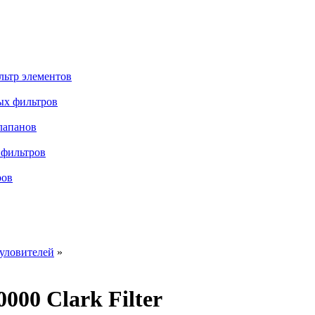
льтр элементов
ых фильтров
лапанов
 фильтров
ров
уловителей
»
00 Clark Filter