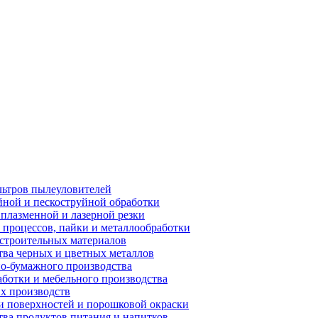
ьтров пылеуловителей
ной и пескоструйной обработки
плазменной и лазерной резки
процессов, пайки и металлообработки
строительных материалов
ва черных и цветных металлов
о-бумажного производства
ботки и мебельного производства
х производств
 поверхностей и порошковой окраски
ва продуктов питания и напитков