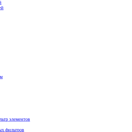
й
ей
ем
льтр элементов
ых фильтров