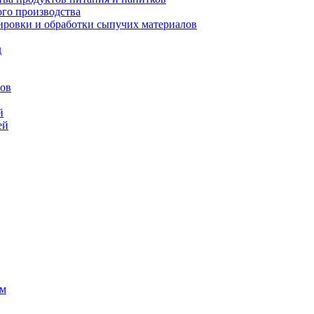
го производства
ровки и обработки сыпучих материалов
д
сов
й
ей
ем