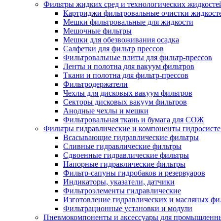
Фильтры жидких сред и технологических жидкосте
Картриджи фильтровальные очистки жидкост
Мешки фильтровальные для жидкости
Мешочные фильтры
Мешки для обезвоживания осадка
Салфетки для фильтр прессов
Фильтровальные плиты для фильтр-прессов
Ленты и полотна для вакуум фильтров
Ткани и полотна для фильтр-прессов
Фильтродержатели
Чехлы для дисковых вакуум фильтров
Секторы дисковых вакуум фильтров
Анодные чехлы и мешки
Фильтровальная ткань и бумага для СОЖ
Фильтры гидравлические и компоненты гидросист
Всасывающие гидравлические фильтры
Сливные гидравлические фильтры
Сдвоенные гидравлические фильтры
Напорные гидравлические фильтры
Фильтр-сапуны гидробаков и резервуаров
Индикаторы, указатели, датчики
Фильтроэлементы гидравлические
Изготовление гидравлических и масляных фи
Фильтрационные установки и модули
Пневмокомпоненты и аксессуары для промышленн