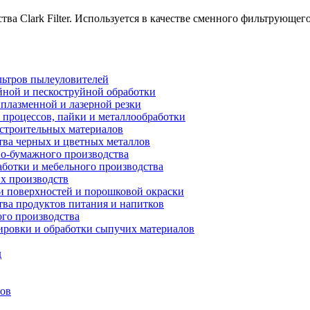
ва Clark Filter. Используется в качестве сменного фильтрующ
ьтров пылеуловителей
ной и пескоструйной обработки
плазменной и лазерной резки
процессов, пайки и металлообработки
строительных материалов
ва черных и цветных металлов
о-бумажного производства
ботки и мебельного производства
х производств
 поверхностей и порошковой окраски
ва продуктов питания и напитков
го производства
ровки и обработки сыпучих материалов
д
сов