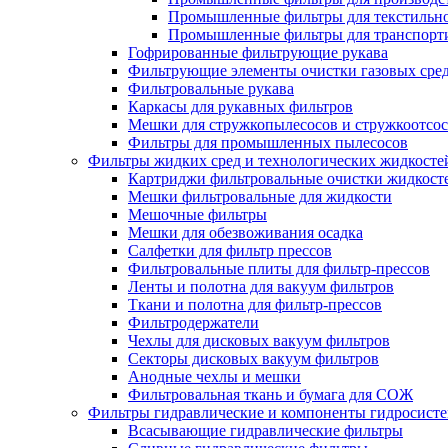
Промышленные фильтры для текстильно
Промышленные фильтры для транспорти
Гофрированные фильтрующие рукава
Фильтрующие элементы очистки газовых сре
Фильтровальные рукава
Каркасы для рукавных фильтров
Мешки для стружкопылесосов и стружкоотсо
Фильтры для промышленных пылесосов
Фильтры жидких сред и технологических жидкосте
Картриджи фильтровальные очистки жидкост
Мешки фильтровальные для жидкости
Мешочные фильтры
Мешки для обезвоживания осадка
Салфетки для фильтр прессов
Фильтровальные плиты для фильтр-прессов
Ленты и полотна для вакуум фильтров
Ткани и полотна для фильтр-прессов
Фильтродержатели
Чехлы для дисковых вакуум фильтров
Секторы дисковых вакуум фильтров
Анодные чехлы и мешки
Фильтровальная ткань и бумага для СОЖ
Фильтры гидравлические и компоненты гидросист
Всасывающие гидравлические фильтры