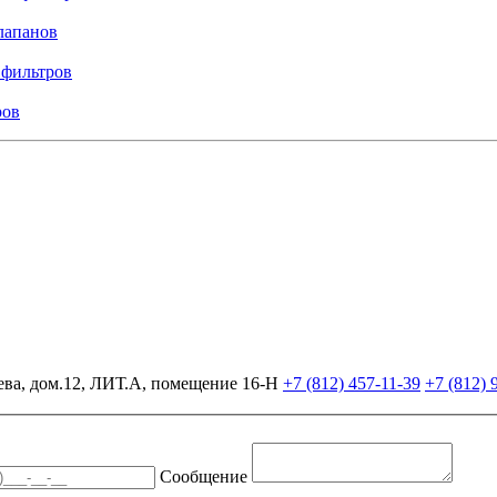
лапанов
 фильтров
ров
ева, дом.12, ЛИТ.А, помещение 16-Н
+7 (812)
457-11-39
+7 (812)
Сообщение