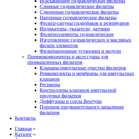
Всасывающие гидравлические фильтры
Сливные гидравлические фильтры
Сдвоенные гидравлические фильтры
Напорные гидравлические фильтры
Фильтр-сапуны гидробаков и резервуаров
Индикаторы, указатели, датчики
Фильтроэлементы гидравлические
Изготовление гидравлических и масляных
фильтр элементов
Фильтрационные установки и модули
Пневмокомпоненты и аксессуары для
промышленных фильтров
Клапаны импульсные очистки фильтров
Ремкомплекты и мембраны для импульсных
клапанов
Ресиверы
Контроллеры клапанов импульсной
продувки фильтров
Диффузоры и сопла Вентури
Порошок предварительного запыления
фильтров
Контакты
Главная
»
Каталог
»