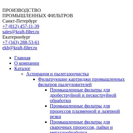
ПРОИЗВОДСТВО
ПРОМЫШЛЕННЫХ ФИЛЬТРОВ
Санкт-Петербург
+7 (812)
457-11-39
sales@kraft-filter.ru
Екатеринбург
+7 (343)
288-53-61
ekb@kraft-filter.ru
Главная
О компании
Каталог
Аспирация и пылегазоочистка
Фильтрующие картриджи промышленных
фильтров пылеуловителей
Промышленные фильтры для
дробеструйной и пескоструйной
обработки
Промышленные фильтры для
процессов плазменной и лазерной
резки
Промышленные фильтры для
сварочных процессов, пайки и
металлообработки