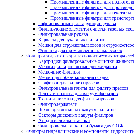
Промышленные фильтры для подготовки
Промышленные фильтры для производст
Промышленные фильтры для текстильно
Промышленные фильтры для транспорти
Гофрированные фильтрующие рукава
Фильтрующие элементы очистки газовых сре
Фильтровальные рукава
Каркасы для рукавных фильтров
Мешки для стружкопылесосов и стружкоотсо
Фильтры для промышленных пылесосов
Фильтры жидких сред и технологических жидкосте
Картриджи фильтровальные очистки жидкост
Мешки фильтровальные для жидкости
Мешочные фильтры
Мешки для обезвоживания осадка
Салфетки для фильтр прессов
Фильтровальные плиты для фильтр-прессов
Ленты и полотна для вакуум фильтров
Ткани и полотна для фильтр-прессов
Фильтродержатели
Чехлы для дисковых вакуум фильтров
Секторы дисковых вакуум фильтров
Анодные чехлы и мешки
Фильтровальная ткань и бумага для СОЖ
Фильтры гидравлические и компоненты гидросист