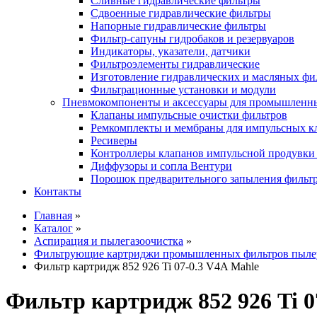
Сливные гидравлические фильтры
Сдвоенные гидравлические фильтры
Напорные гидравлические фильтры
Фильтр-сапуны гидробаков и резервуаров
Индикаторы, указатели, датчики
Фильтроэлементы гидравлические
Изготовление гидравлических и масляных фи
Фильтрационные установки и модули
Пневмокомпоненты и аксессуары для промышленн
Клапаны импульсные очистки фильтров
Ремкомплекты и мембраны для импульсных к
Ресиверы
Контроллеры клапанов импульсной продувки
Диффузоры и сопла Вентури
Порошок предварительного запыления фильт
Контакты
Главная
»
Каталог
»
Аспирация и пылегазоочистка
»
Фильтрующие картриджи промышленных фильтров пыле
Фильтр картридж 852 926 Ti 07-0.3 V4A Mahle
Фильтр картридж 852 926 Ti 0