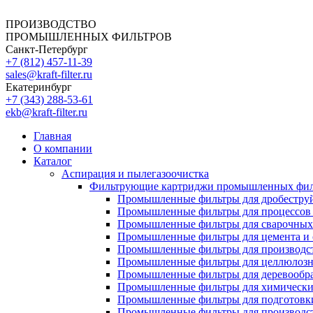
ПРОИЗВОДСТВО
ПРОМЫШЛЕННЫХ ФИЛЬТРОВ
Санкт-Петербург
+7 (812)
457-11-39
sales@kraft-filter.ru
Екатеринбург
+7 (343)
288-53-61
ekb@kraft-filter.ru
Главная
О компании
Каталог
Аспирация и пылегазоочистка
Фильтрующие картриджи промышленных фил
Промышленные фильтры для дробеструй
Промышленные фильтры для процессов 
Промышленные фильтры для сварочных 
Промышленные фильтры для цемента и 
Промышленные фильтры для производст
Промышленные фильтры для целлюлозн
Промышленные фильтры для деревообра
Промышленные фильтры для химически
Промышленные фильтры для подготовки
Промышленные фильтры для производст