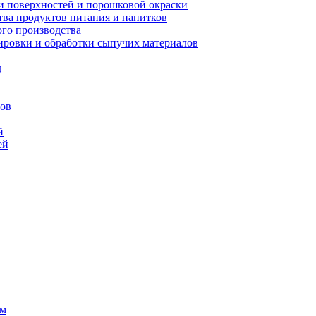
 поверхностей и порошковой окраски
ва продуктов питания и напитков
го производства
ровки и обработки сыпучих материалов
д
сов
й
ей
ем