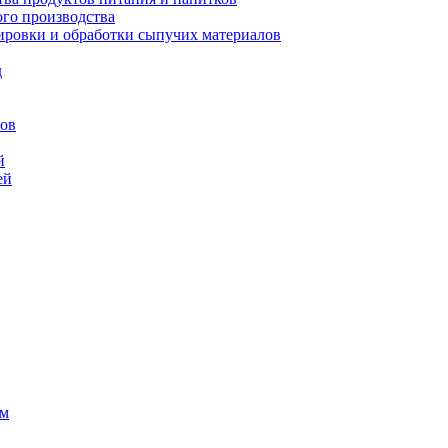
го производства
ровки и обработки сыпучих материалов
д
сов
й
ей
ем