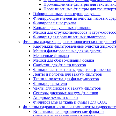
Промышленные фильтры для текстильно
Промышленные фильтры для транспорти
Гофрированные фильтрующие рукава
Фильтрующие элементы очистки газовых сре
Фильтровальные рукава
Каркасы для рукавных фильтров
Мешки для стружкопылесосов и стружкоотсо
Фильтры для промышленных пылесосов
Фильтры жидких сред и технологических жидкосте
Картриджи фильтровальные очистки жидкост
Мешки фильтровальные для жидкости
Мешочные фильтры
Мешки для обезвоживания осадка
Салфетки для фильтр прессов
Фильтровальные плиты для фильтр-прессов
Ленты и полотна для вакуум фильтров
Ткани и полотна для фильтр-прессов
Фильтродержатели
Чехлы для дисковых вакуум фильтров
Секторы дисковых вакуум фильтров
Анодные чехлы и мешки
Фильтровальная ткань и бумага для СОЖ
Фильтры гидравлические и компоненты гидросист
Всасывающие гидравлические фильтры