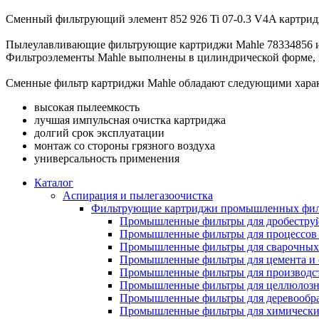
Сменный фильтрующий элемент 852 926 Ti 07-0.3 V4A картрид
Пылеулавливающие фильтрующие картриджи Mahle 78334856 ис
Фильтроэлементы Mahle выполнены в цилиндрической форме, 
Сменные фильтр картриджи Mahle обладают следующими хара
высокая пылеемкость
лучшая импульсная очистка картриджа
долгий срок эксплуатации
монтаж со стороны грязного воздуха
универсальность применения
Каталог
Аспирация и пылегазоочистка
Фильтрующие картриджи промышленных фил
Промышленные фильтры для дробеструй
Промышленные фильтры для процессов 
Промышленные фильтры для сварочных 
Промышленные фильтры для цемента и 
Промышленные фильтры для производст
Промышленные фильтры для целлюлозн
Промышленные фильтры для деревообра
Промышленные фильтры для химически