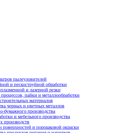
ьтров пылеуловителей
ной и пескоструйной обработки
плазменной и лазерной резки
процессов, пайки и металлообработки
строительных материалов
ва черных и цветных металлов
о-бумажного производства
ботки и мебельного производства
х производств
 поверхностей и порошковой окраски
ва продуктов питания и напитков