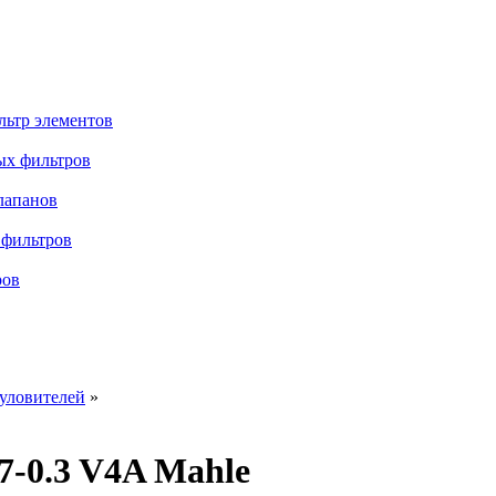
льтр элементов
ых фильтров
лапанов
 фильтров
ров
уловителей
»
7-0.3 V4A Mahle