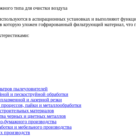
жного типа для очистки воздуха
пользуются в аспирационных установках и выполняют функцию
в которую уложен гофрированный фильтрующий материал, что п
ктеристиками:
ьтров пылеуловителей
ной и пескоструйной обработки
плазменной и лазерной резки
процессов, пайки и металлообработки
строительных материалов
ва черных и цветных металлов
о-бумажного производства
ботки и мебельного производства
х производств