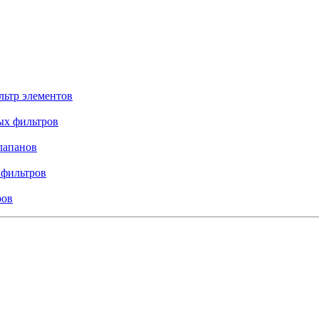
льтр элементов
ых фильтров
лапанов
 фильтров
ров