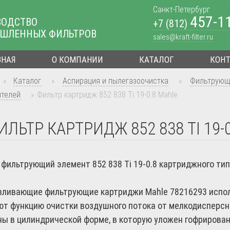
Санкт-Петербург
457-1
ВОДСТВО
+7 (812)
ШЛЕННЫХ ФИЛЬТРОВ
sales@kraft-filter.ru
ВНАЯ
О КОМПАНИИ
КАТАЛОГ
КОН
»
Каталог
»
Аспирация и пылегазоочистка
»
Фильтрующ
ителей
»
Фильтр картридж 852 838 Ti 19-0.8 Mahle
ИЛЬТР КАРТРИДЖ 852 838 TI 19-
фильтрующий элемент 852 838 Ti 19-0.8 картриджного тип
ливающие фильтрующие картриджи Mahle 78216293 испол
т функцию очистки воздушного потока от мелкодисперсн
ы в цилиндрической форме, в которую уложен гофрирова