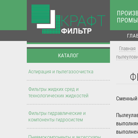
ПРОИЗ
ПРОМЫ
ГЛА
Главная
КАТАЛОГ
пылеулов
Аспирация и пылегазоочистка
Ф
Фильтры жидких сред и
технологических жидкостей
Сменный 
Фильтры гидравлические и
Пылеулав
компоненты гидросистем
выполняю
выполнен
Пневмокомпоненты и аксессуары