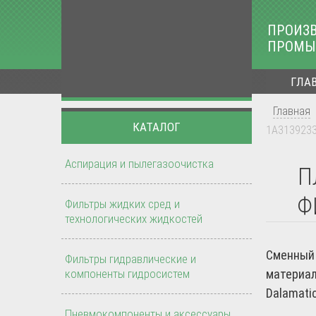
ПРОИЗ
ПРОМЫ
ГЛА
Главная
КАТАЛОГ
1А3139233
Аспирация и пылегазоочистка
П
Ф
Фильтры жидких сред и
технологических жидкостей
Сменный 
Фильтры гидравлические и
компоненты гидросистем
материал
Dalamati
Пневмокомпоненты и аксессуары