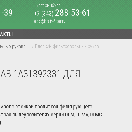
Екатеринбург
1-39
288-53-61
+7 (343)
ekb@kraft-filter.ru
ТАКТЫ
льные рукава
»
Плоский фильтровальный рукав
В 1А31392331 ДЛЯ
 масло стойкой пропиткой фильтрующего
ьтрах пылеуловителях серии DLM, DLMV, DLMC
.