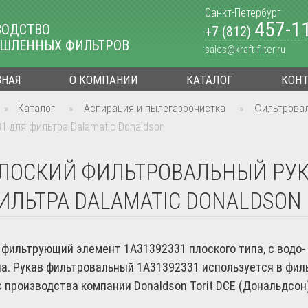
Санкт-Петербург
457-1
ВОДСТВО
+7 (812)
ШЛЕННЫХ ФИЛЬТРОВ
sales@kraft-filter.ru
ВНАЯ
О КОМПАНИИ
КАТАЛОГ
КОН
»
Каталог
»
Аспирация и пылегазоочистка
»
Фильтрова
1 для фильтра Dalamatic Donaldson
ЛОСКИЙ ФИЛЬТРОВАЛЬНЫЙ РУКА
ИЛЬТРА DALAMATIC DONALDSON
фильтрующий элемент 1А31392331 плоского типа, с водо-
а. Рукав фильтровальный 1A31392331 используется в фил
c производства компании Donaldson Torit DCE (Дональдсон)