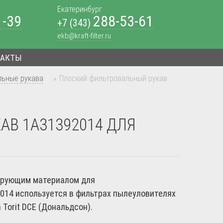
Екатеринбург
1-39
288-53-61
+7 (343)
ekb@kraft-filter.ru
ТАКТЫ
льные рукава
»
Плоский фильтровальный рукав
В 1А31392014 ДЛЯ
ьтрующим материалом для
014 используется в фильтрах пылеуловителях
Torit DCE (Дональдсон).