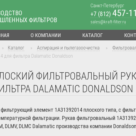
Санкт-Петербург
457-1
ВОДСТВО
+7 (812)
ШЛЕННЫХ ФИЛЬТРОВ
sales@kraft-filter.ru
ВНАЯ
О КОМПАНИИ
КАТАЛОГ
КОН
»
Каталог
»
Аспирация и пылегазоочистка
»
Фильтрова
4 для фильтра Dalamatic Donaldson
ЛОСКИЙ ФИЛЬТРОВАЛЬНЫЙ РУКА
ИЛЬТРА DALAMATIC DONALDSON
фильтрующий элемент 1А31392014 плоского типа, с фил
мпературной фильтрации. Рукав фильтровальный 1A31392
M, DLMV, DLMC Dalamatic производства компании Donaldson 