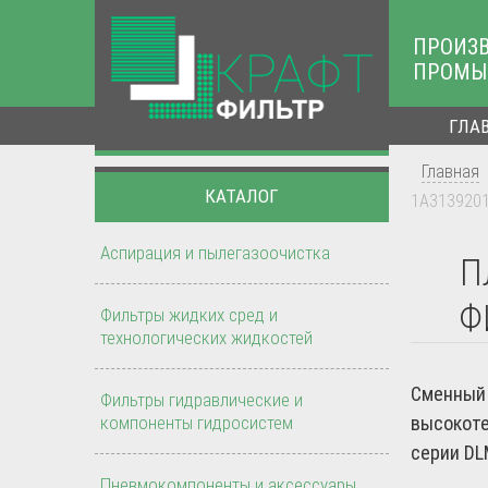
ПРОИЗ
ПРОМЫ
ГЛА
Главная
КАТАЛОГ
1А3139201
Аспирация и пылегазоочистка
П
Ф
Фильтры жидких сред и
технологических жидкостей
Сменный 
Фильтры гидравлические и
компоненты гидросистем
высокоте
серии DL
Пневмокомпоненты и аксессуары