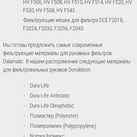
HV F506, HV F508, HV F510, HV
F
514, HV F520, HV
F530, HV F538, HV F545.
Фильтрующие мешки для фильтра DCE
F
2018,
F
2024,
F
2030,
F
2036,
F
2045.
Мы готовы предложить самые современные
фильтрующие материалы для рукавных фильтров
Dalamatic. В нашем распоряжение следующие материалы
для фильтровальных рукавов Donaldson:
Dura-Life.
·
Dura-Life Antistatic.
·
Dura-Life Oleophobic
.
·
Полиэстер (Polyester).
·
Полипропилен (Polypropylene)
·
Nomex/
Номекс
·