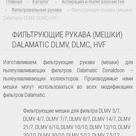
Главная
»
Каталог
»
Аспирация и пылегазоочистка
»
Фильтровальные рукава
»
Фильтрующие рукава (мешки)
Dalamatic DLMV, DLMC, HVF
ФИЛЬТРУЮЩИЕ РУКАВА (МЕШКИ)
DALAMATIC DLMV, DLMC, HVF
Изготавливаем фильтрующие рукава (мешки) для
пылеулавливающих фильтров
Dalamatic
Donaldson
–
пылеулавливающих коллекторов. Производимые нами
мешки могут использоваться во всех модификациях
фильтров
Dalamatic
:
Фильтрующие мешки для фильтра DLMV 3/7,
DLMV 4/7, DLMV 7/7, DLMV 8/7, DLMV 14/7, DLMV
21/7, DLMV 6/10, DLMV 10/10, DLMV 12/10, DLMV
20/10, DLMV 30/10, DLMV 5/12, DLMV 7,5/12,