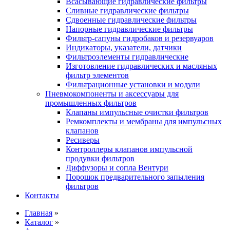
Всасывающие гидравлические фильтры
Сливные гидравлические фильтры
Сдвоенные гидравлические фильтры
Напорные гидравлические фильтры
Фильтр-сапуны гидробаков и резервуаров
Индикаторы, указатели, датчики
Фильтроэлементы гидравлические
Изготовление гидравлических и масляных
фильтр элементов
Фильтрационные установки и модули
Пневмокомпоненты и аксессуары для
промышленных фильтров
Клапаны импульсные очистки фильтров
Ремкомплекты и мембраны для импульсных
клапанов
Ресиверы
Контроллеры клапанов импульсной
продувки фильтров
Диффузоры и сопла Вентури
Порошок предварительного запыления
фильтров
Контакты
Главная
»
Каталог
»