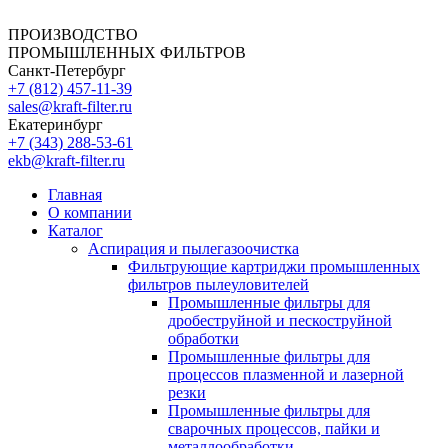
ПРОИЗВОДСТВО
ПРОМЫШЛЕННЫХ ФИЛЬТРОВ
Санкт-Петербург
+7 (812)
457-11-39
sales@kraft-filter.ru
Екатеринбург
+7 (343)
288-53-61
ekb@kraft-filter.ru
Главная
О компании
Каталог
Аспирация и пылегазоочистка
Фильтрующие картриджи промышленных
фильтров пылеуловителей
Промышленные фильтры для
дробеструйной и пескоструйной
обработки
Промышленные фильтры для
процессов плазменной и лазерной
резки
Промышленные фильтры для
сварочных процессов, пайки и
металлообработки