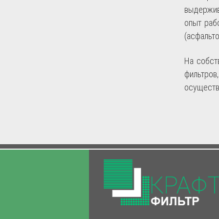
выдержив
опыт раб
(асфальто
На собст
фильтров
осуществ