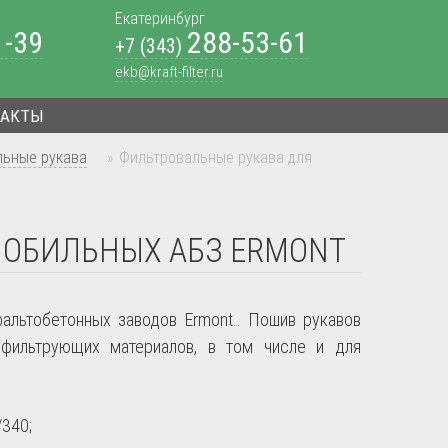
Екатеринбург
1-39
288-53-61
+7 (343)
ekb@kraft-filter.ru
ТАКТЫ
льные рукава
»
Фильтровальные рукава для
МОБИЛЬНЫХ АБЗ ERMONT
альтобетонных заводов Ermont.. Пошив рукавов
 фильтрующих материалов, в том числе и для
340;