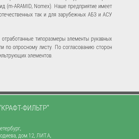
ид (
m
-
ARAMID
,
Nomex
). Наше предприятие имеет
отечественных так и для зарубежных АБЗ и АСУ
е отработанные типоразмеры элементы рукавных
или по опросному листу. По согласованию сторон
ильтрующих элементов.
"КРАФТ-ФИЛЬТР"
етербург,
тодиева, дом.12, ЛИТ.А,