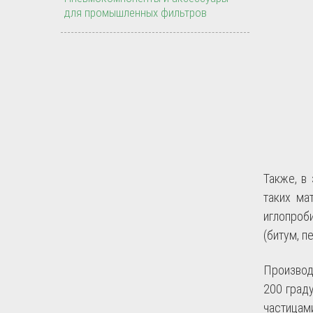
для промышленных фильтров
Также, в
таких мат
иглопроб
(битум, п
Производ
200 граду
частица