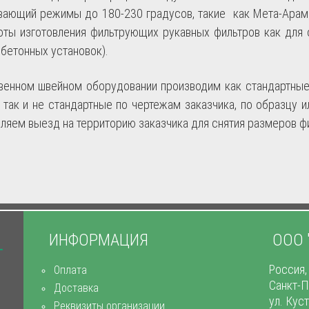
ающий режимы до 180-230 градусов, такие как Мета-Арам
оты изготовления фильтрующих рукавных фильтров как для 
бетонных установок).
венном швейном оборудовании производим как стандартны
, так и не стандартные по чертежам заказчика, по образцу 
ляем выезд на территорию заказчика для снятия размеров ф
ИНФОРМАЦИЯ
ООО 
Россия,
Оплата
Санкт-П
Доставка
ул. Кус
Реквизиты организации