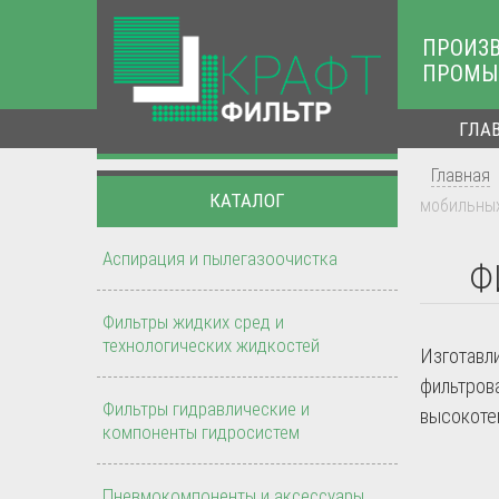
ПРОИЗ
ПРОМЫ
ГЛА
Главная
КАТАЛОГ
мобильных
Аспирация и пылегазоочистка
Ф
Фильтры жидких сред и
технологических жидкостей
Изготавл
фильтров
Фильтры гидравлические и
высокоте
компоненты гидросистем
Пневмокомпоненты и аксессуары